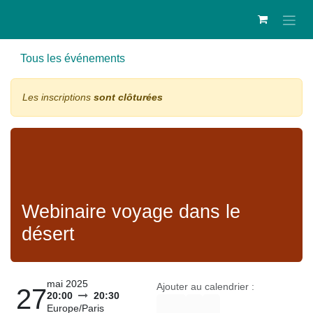
Se rendre au contenu
Tous les événements
Les inscriptions
sont clôturées
Webinaire voyage dans le
désert
mai 2025
Ajouter au calendrier :
27
20:00
20:30
Europe/Paris